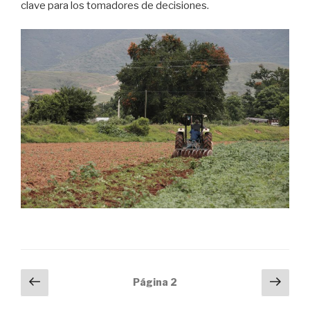
clave para los tomadores de decisiones.
Navegación
Página
Próx
Página
2
anterior
pági
de