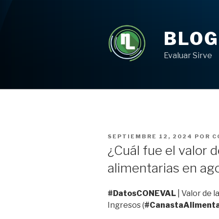
Ir
al
contenido
BLOG
Evaluar Sirve
PUBLICADO
SEPTIEMBRE 12, 2024
POR
C
EN
¿Cuál fue el valor 
alimentarias en ag
#DatosCONEVAL
| Valor de 
Ingresos (
#CanastaAlimenta