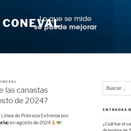
 CONEVAL
ONEVAL
Buscar
de las canastas
por:
osto de 2024?
ENTRADAS 
la Línea de Pobreza Extrema por
ria
) en agosto de 2024
:
¿Cuál fue el v
diciembre de 