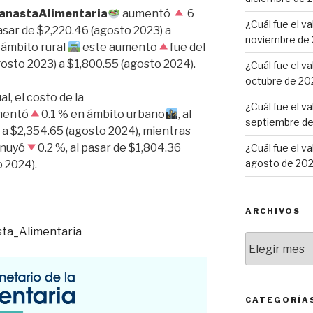
anastaAlimentaria
aumentó
6
¿Cuál fue el v
pasar de $2,220.46 (agosto 2023) a
noviembre de
 ámbito rural
este aumento
fue del
gosto 2023) a $1,800.55 (agosto 2024).
¿Cuál fue el v
octubre de 20
l, el costo de la
¿Cuál fue el v
mentó
0.1 % en ámbito urbano
, al
septiembre d
) a $2,354.65 (agosto 2024), mientras
inuyó
0.2 %, al pasar de $1,804.36
¿Cuál fue el v
agosto de 20
o 2024).
ARCHIVOS
sta_Alimentaria
Archivos
CATEGORÍA