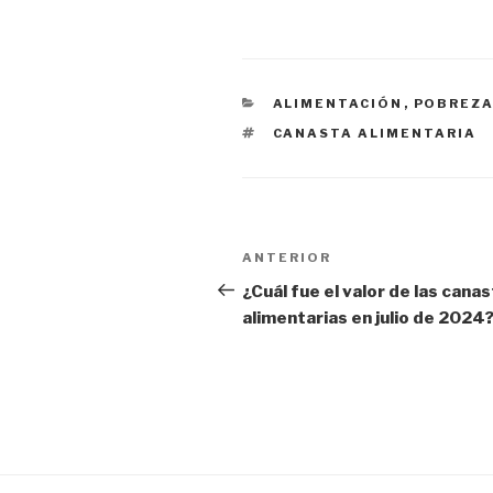
CATEGORÍAS
ALIMENTACIÓN
,
POBREZ
ETIQUETAS
CANASTA ALIMENTARIA
Navegación
ANTERIOR
Entrada
de
anterior:
¿Cuál fue el valor de las cana
alimentarias en julio de 2024
entradas