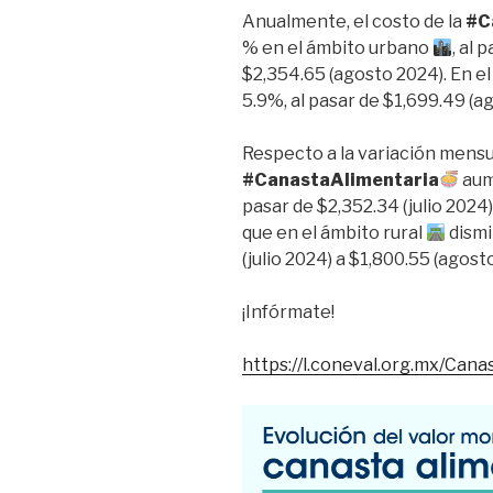
Anualmente, el costo de la
#C
% en el ámbito urbano
, al 
$2,354.65 (agosto 2024). En el
5.9%, al pasar de $1,699.49 (a
Respecto a la variación mensua
#CanastaAlimentaria
au
pasar de $2,352.34 (julio 2024
que en el ámbito rural
dism
(julio 2024) a $1,800.55 (agost
¡Infórmate!
https://l.coneval.org.mx/Cana
Reproductor
de
video