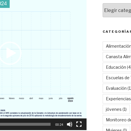
Categorías
CATEGORÍA
Alimentació
Canasta Alim
Educación
(4
Escuelas de
Evaluación
(1
Experiencias
jóvenes
(1)
Monitoreo d
00:24
Mujeres
(1)