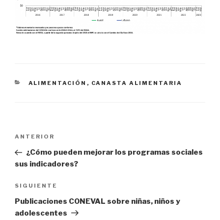
CATEGORÍAS
ALIMENTACIÓN
,
CANASTA ALIMENTARIA
Navegación
ANTERIOR
Entrada
de
anterior:
¿Cómo pueden mejorar los programas sociales
entradas
sus indicadores?
SIGUIENTE
Siguiente
entrada
Publicaciones CONEVAL sobre niñas, niños y
adolescentes