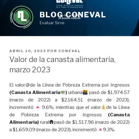
Ir
al
BLOG CONEVAL
contenido
Evaluar Sirve
PUBLICADO
ABRIL 10, 2023
POR
CONEVAL
EN
Valor de la canasta alimentaria,
marzo 2023
El valor🪙de la Línea de Pobreza Extrema por Ingresos
(Canasta Alimentaria
)
urbana
pasó de $1,974.57
(marzo de 2022) a $2,164.51 (marzo de 2023),
incrementó
9.6%, mientras que el valor
de la Línea
de Pobreza Extrema por Ingresos
(Canasta
Alimentaria)
rural🛖pasó de $1,517.96 (marzo de 2022)
a $1,659.09 (marzo de 2023), incrementó
9.3%.