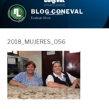
Ir
al
BLOG CONEVAL
contenido
Evaluar Sirve
2018_MUJERES_056