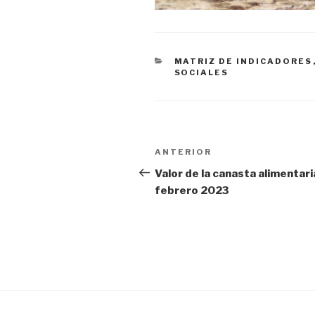
CATEGORÍAS
MATRIZ DE INDICADORES
SOCIALES
Navegación
ANTERIOR
Entrada
de
anterior:
Valor de la canasta alimentari
febrero 2023
entradas