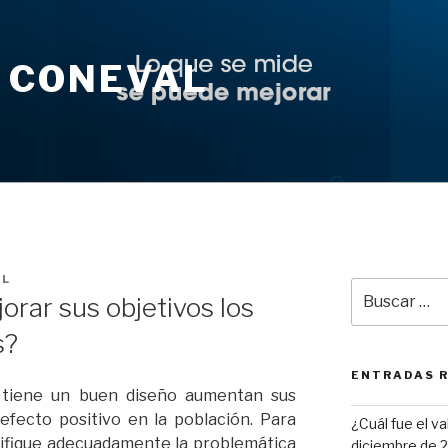
 CONEVAL
AL
Buscar
rar sus objetivos los
por:
s?
ENTRADAS 
 tiene un buen diseño aumentan sus
efecto positivo en la población. Para
¿Cuál fue el v
ntifique adecuadamente la problemática
diciembre de 