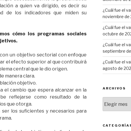
ación a quien va dirigido, es decir su
¿Cuál fue el v
dad de los indicadores que miden su
noviembre de
¿Cuál fue el v
camos cómo los programas sociales
octubre de 20
jetivos.
¿Cuál fue el v
septiembre d
con un objetivo sectorial con enfoque
car el efecto superior al que contribuirá
¿Cuál fue el v
agosto de 20
blema central que le dio origen.
de manera clara.
blación objetivo.
ARCHIVOS
a el cambio que espera alcanzar en la
ebe reflejarse como resultado de la
Archivos
ios que otorga.
 ser los suficientes y necesarios para
grama.
CATEGORÍA