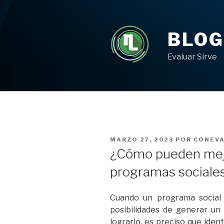
Ir
al
contenido
BLOG
Evaluar Sirve
PUBLICADO
MARZO 27, 2023
POR
CONEV
EN
¿Cómo pueden mejo
programas sociale
Cuando un programa social
posibilidades de generar un 
lograrlo, es preciso que ide