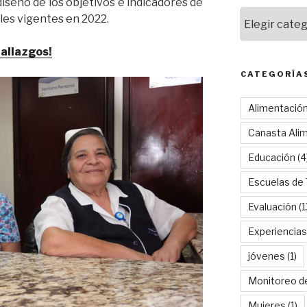
seño de los objetivos e indicadores de
Categorías
les vigentes en 2022.
hallazgos!
CATEGORÍA
Alimentació
Canasta Alim
Educación
(4
Escuelas de
Evaluación
(1
Experiencias
jóvenes
(1)
Monitoreo d
Mujeres
(1)