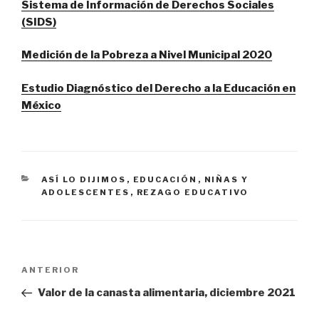
Sistema de Información de Derechos Sociales
(SIDS)
Medición de la Pobreza a Nivel Municipal 2020
Estudio Diagnóstico del Derecho a la Educación en
México
CATEGORÍAS
ASÍ LO DIJIMOS
,
EDUCACIÓN
,
NIÑAS Y
ADOLESCENTES
,
REZAGO EDUCATIVO
Navegación
ANTERIOR
Entrada
de
anterior:
Valor de la canasta alimentaria, diciembre 2021
entradas