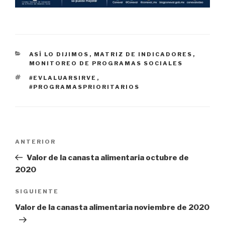
CATEGORÍAS
ASÍ LO DIJIMOS
,
MATRIZ DE INDICADORES
,
MONITOREO DE PROGRAMAS SOCIALES
ETIQUETAS
#EVLALUARSIRVE
,
#PROGRAMASPRIORITARIOS
Navegación
ANTERIOR
Entrada
de
anterior:
Valor de la canasta alimentaria octubre de
entradas
2020
SIGUIENTE
Siguiente
entrada
Valor de la canasta alimentaria noviembre de 2020