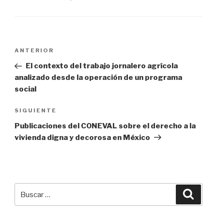
Navegación
ANTERIOR
Entrada
de
anterior:
El contexto del trabajo jornalero agrícola
entradas
analizado desde la operación de un programa
social
SIGUIENTE
Siguiente
entrada
Publicaciones del CONEVAL sobre el derecho a la
vivienda digna y decorosa en México
Buscar
Busca
por: