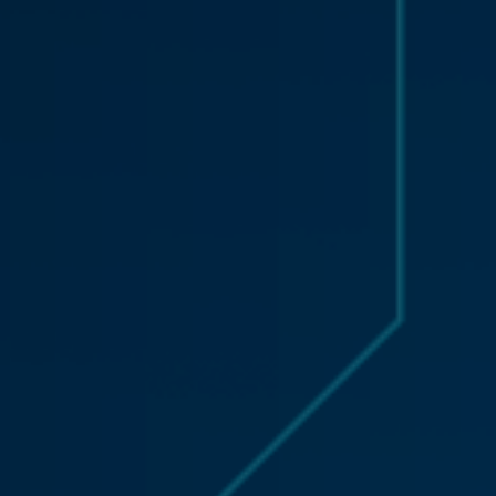
Ir
al
contenido