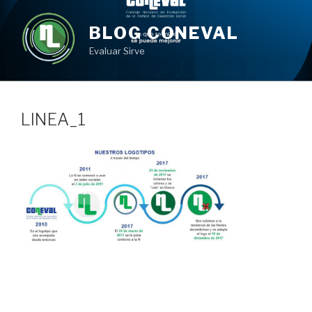
Ir
al
BLOG CONEVAL
contenido
Evaluar Sirve
LINEA_1